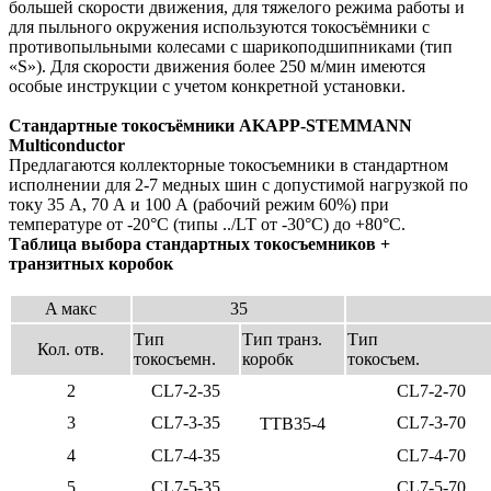
большей скорости движения, для тяжелого режима работы и
для пыльного окружения используются токосъёмники с
противопыльными колесами с шарикоподшипниками (тип
«S»). Для скорости движения более 250 м/мин имеются
особые инструкции с учетом конкретной установки.
Стандартные токосъёмники
AKAPP-STEMMANN
Multiconductor
Предлагаются коллекторные токосъемники в стандартном
исполнении для 2-7 медных шин с допустимой нагрузкой
по
току 35 А, 70 А и 100 А (рабочий режим 60%) при
температуре от -20°С (типы ../LT от -30°С) до +80°С.
Таблица выбора стандартных токосъемников +
транзитных коробок
A макс
35
Тип
Тип транз.
Тип
Кол. отв.
токосъемн.
коробк
токосъем.
2
CL7-2-35
CL7-2-70
3
CL7-3-35
CL7-3-70
TTB35-4
4
CL7-4-35
CL7-4-70
5
CL7-5-35
CL7-5-70