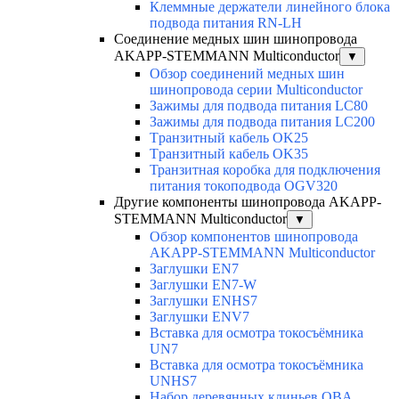
Клеммные держатели линейного блока
подвода питания RN-LH
Соединение медных шин шинопровода
AKAPP-STEMMANN Multiconductor
▼
Обзор соединений медных шин
шинопровода серии Multiconductor
Зажимы для подвода питания LC80
Зажимы для подвода питания LC200
Tранзитный кабель OK25
Tранзитный кабель OK35
Транзитная коробка для подключения
питания токоподвода OGV320
Другие компоненты шинопровода AKAPP-
STEMMANN Multiconductor
▼
Обзор компонентов шинопровода
AKAPP-STEMMANN Multiconductor
Заглушки EN7
Заглушки EN7-W
Заглушки ENHS7
Заглушки ENV7
Вставка для осмотра токосъёмника
UN7
Вставка для осмотра токосъёмника
UNHS7
Набор деревянных клиньев OBA