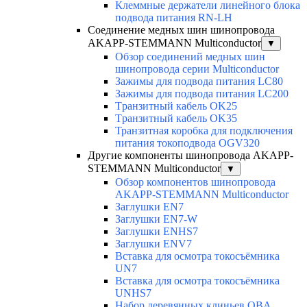
Клеммные держатели линейного блока
подвода питания RN-LH
Соединение медных шин шинопровода
AKAPP-STEMMANN Multiconductor
▼
Обзор соединений медных шин
шинопровода серии Multiconductor
Зажимы для подвода питания LC80
Зажимы для подвода питания LC200
Tранзитный кабель OK25
Tранзитный кабель OK35
Транзитная коробка для подключения
питания токоподвода OGV320
Другие компоненты шинопровода AKAPP-
STEMMANN Multiconductor
▼
Обзор компонентов шинопровода
AKAPP-STEMMANN Multiconductor
Заглушки EN7
Заглушки EN7-W
Заглушки ENHS7
Заглушки ENV7
Вставка для осмотра токосъёмника
UN7
Вставка для осмотра токосъёмника
UNHS7
Набор деревянных клиньев OBA