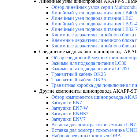
Линейные узлы шинопровода AKAPP-STEMM
Обзор линейных узлов серии Multicondu
Линейный узел подвода питания LB40 Mu
Линейный узел подвода питания LB63
Линейный узел подвода питания LB32-4 
Линейный узел подвода питания LB32-
Клеммные держатели линейного блока 
Клеммные держатели линейного блока
Клеммные держатели линейного блока 
Соединение медных шин шинопровода AKAP
Обзор соединений медных шин шинопров
Зажимы для подвода питания LC80
Зажимы для подвода питания LC200
Tранзитный кабель OK25
Tранзитный кабель OK35
Транзитная коробка для подключения п
Другие компоненты шинопровода AKAPP-ST
Обзор компонентов шинопровода AKA
Заглушки EN7
Заглушки EN7-W
Заглушки ENHS7
Заглушки ENV7
Вставка для осмотра токосъёмника UN7
Вставка для осмотра токосъёмника UN
Набор деревянных клиньев OBA