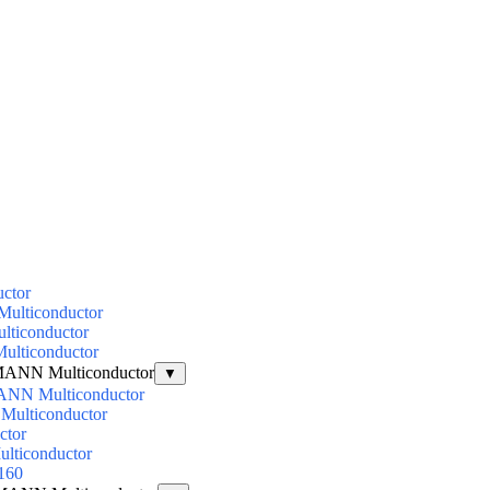
ctor
lticonductor
ticonductor
lticonductor
NN Multiconductor
▼
NN Multiconductor
ulticonductor
ctor
lticonductor
160