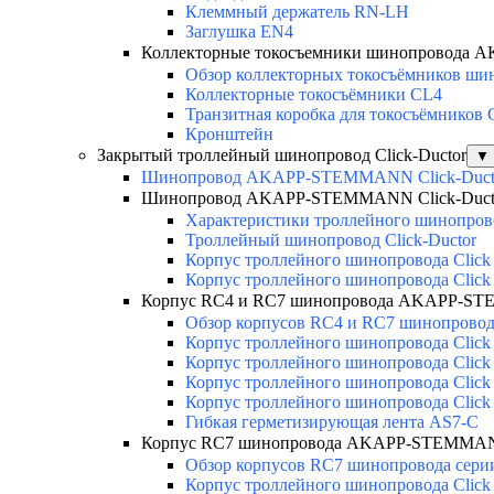
Клеммный держатель RN-LH
Заглушка EN4
Коллекторные токосъемники шинопровода
Обзор коллекторных токосъёмников шин
Коллекторные токосъёмники CL4
Транзитная коробка для токосъёмников
Кронштейн
Закрытый троллейный шинопровод Click-Ductor
▼
Шинопровод AKAPP-STEMMANN Click-Duct
Шинопровод AKAPP-STEMMANN Click-Duct
Характеристики троллейного шинопр
Троллейный шинопровод Click-Ductor
Корпус троллейного шинопровода Click
Корпус троллейного шинопровода Click
Корпус RC4 и RC7 шинопровода AKAPP-ST
Обзор корпусов RC4 и RC7 шинопровода
Корпус троллейного шинопровода Click
Корпус троллейного шинопровода Click
Корпус троллейного шинопровода Click
Корпус троллейного шинопровода Click
Гибкая герметизирующая лента AS7-C
Корпус RC7 шинопровода AKAPP-STEMMANN
Обзор корпусов RC7 шинопровода серии
Корпус троллейного шинопровода Click 