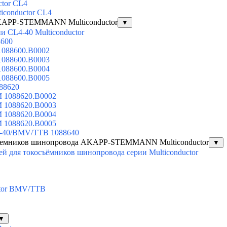
ctor CL4
iconductor CL4
AKAPP-STEMMANN Multiconductor
▼
 CL4-40 Multiconductor
8600
1088600.B0002
1088600.B0003
1088600.B0004
1088600.B0005
088620
M 1088620.B0002
M 1088620.B0003
M 1088620.B0004
M 1088620.B0005
L4-40/BMV/TTB 1088640
съемников шинопровода AKAPP-STEMMANN Multiconductor
▼
й для токосъёмников шинопровода серии Multiconductor
ctor BMV/TTB
▼