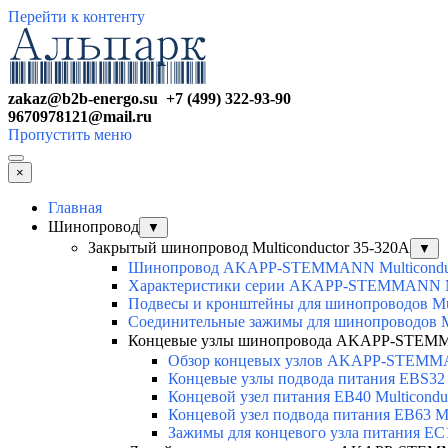
Перейти к контенту
zakaz@b2b-energo.su +7 (499) 322-93-90
9670978121@mail.ru
Пропустить меню
×
Главная
Шинопровод
▼
Закрытый шинопровод Multiconductor 35-320А
▼
Шинопровод AKAPP-STEMMANN Multicondu
Характеристики серии AKAPP-STEMMANN Mu
Подвесы и кронштейны для шинопроводов Mul
Соединительные зажимы для шинопроводов Mu
Концевые узлы шинопровода AKAPP-STEMMA
Обзор концевых узлов AKAPP-STEMMA
Концевые узлы подвода питания EBS32 M
Концевой узел питания EB40 Multicondu
Концевой узел подвода питания EB63 Mu
Зажимы для концевого узла питания EC