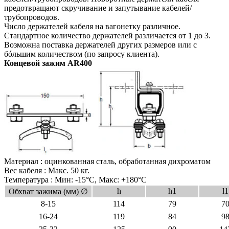
предотвращают скручивание и запутывание кабелей/
трубопроводов.
Число держателей кабеля на вагонетку различное.
Стандартное количество держателей различается от 1 до 3.
Возможна поставка держателей других размеров или с
бóльшим количеством (по запросу клиента).
Концевой зажим AR400
Материал : оцинкованная сталь,
обработанная дихроматом
Bес кабеля : Макс. 50 кг.
Температура : Мин: -15°C, Макс: +180°C
h
h1
l1
Обхват зажима (мм) ∅
8-15
114
79
7
16-24
119
84
9