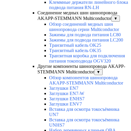
Клеммные держатели линейного блока
подвода питания RN-LH
Соединение медных шин шинопровода
AKAPP-STEMMANN Multiconductor
▼
Обзор соединений медных шин
шинопровода серии Multiconductor
Зажимы для подвода питания LC80
Зажимы для подвода питания LC200
Tранзитный кабель OK25
Tранзитный кабель OK35
Транзитная коробка для подключения
питания токоподвода OGV320
Другие компоненты шинопровода AKAPP-
STEMMANN Multiconductor
▼
Обзор компонентов шинопровода
AKAPP-STEMMANN Multiconductor
Заглушки EN7
Заглушки EN7-W
Заглушки ENHS7
Заглушки ENV7
Вставка для осмотра токосъёмника
UN7
Вставка для осмотра токосъёмника
UNHS7
Набор деревянных клиньев OBA