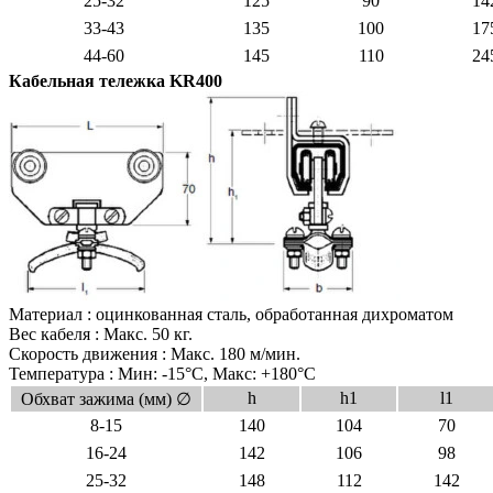
25-32
125
90
14
33-43
135
100
17
44-60
145
110
24
Кабельная тележка KR400
Материал : оцинкованная сталь,
обработанная дихроматом
Bес кабеля : Макс. 50 кг.
Cкорость движения : Макс. 180 м/мин.
Температура : Мин: -15°C, Макс: +180°C
h
h1
l1
Обхват зажима (мм) ∅
8-15
140
104
70
16-24
142
106
98
25-32
148
112
142