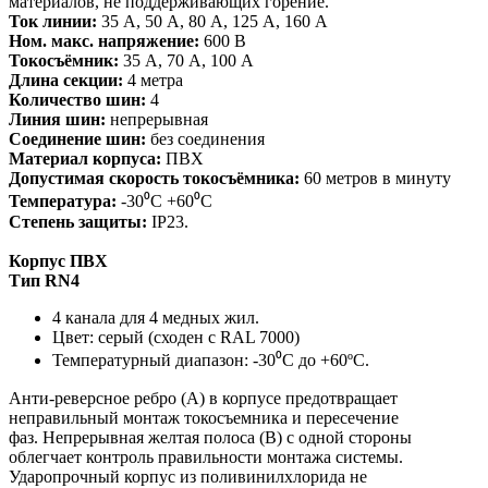
материалов, не поддерживающих горение.
Ток линии:
35 А, 50 А, 80 А, 125 А, 160 A
Ном. макс. напряжение:
600 В
Токосъёмник:
35 А, 70 А, 100 А
Длина секции:
4 метра
Количество шин:
4
Линия шин:
непрерывная
Соединение шин:
без соединения
Материал корпуса:
ПВХ
Допустимая скорость токосъёмника:
60 метров в минуту
Температура:
-30⁰С +60⁰С
Степень защиты:
IP23.
Корпус ПВХ
Тип RN4
4 канала для 4 медных жил.
Цвет: серый (сходен с RAL 7000)
Температурный диапазон: -30⁰С до +60ºC.
Анти-реверсное ребро (А) в корпусе предотвращает
неправильный монтаж токосъемника и пересечение
фаз. Непрерывная желтая полоса (В) с одной стороны
облегчает контроль правильности монтажа системы.
Ударопрочный корпус из поливинилхлорида не