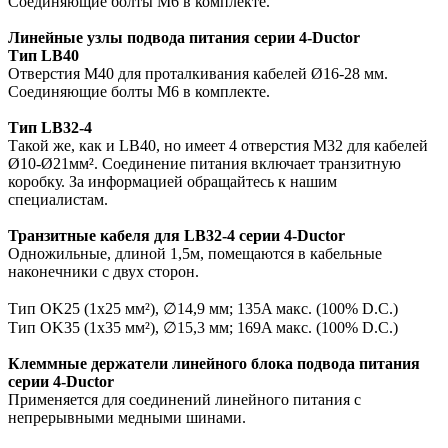
Соединяющие болты М6 в комплекте.
Линейные узлы подвода питания
серии 4-Ductor
Тип LB40
Отверстия М40 для проталкивания кабелей Ø16-28 мм.
Соединяющие болты М6 в комплекте.
Тип LB32-4
Такой же, как и LB40, но имеет 4 отверстия М32 для
кабелей
Ø10-Ø21мм². Соединение питания включает
транзитную
коробку. За информацией обращайтесь к
нашим
специалистам.
Транзитные кабеля для LB32-4
серии 4-Ductor
Одножильные, длиной 1,5м, помещаются в кабельные
наконечники с двух сторон.
Тип OK25 (1x25 мм²), ∅14,9 мм; 135A макс. (100% D.C.)
Тип OK35 (1x35 мм²), ∅15,3 мм; 169A макс. (100% D.C.)
Клеммные держатели линейного блока подвода питания
серии 4-Ductor
Применяется для соединений линейного питания с
непрерывными медными шинами.