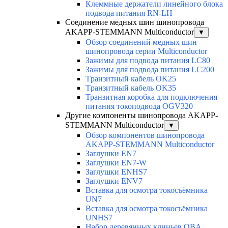
Клеммные держатели линейного блока
подвода питания RN-LH
Соединение медных шин шинопровода
AKAPP-STEMMANN Multiconductor
▼
Обзор соединений медных шин
шинопровода серии Multiconductor
Зажимы для подвода питания LC80
Зажимы для подвода питания LC200
Tранзитный кабель OK25
Tранзитный кабель OK35
Транзитная коробка для подключения
питания токоподвода OGV320
Другие компоненты шинопровода AKAPP-
STEMMANN Multiconductor
▼
Обзор компонентов шинопровода
AKAPP-STEMMANN Multiconductor
Заглушки EN7
Заглушки EN7-W
Заглушки ENHS7
Заглушки ENV7
Вставка для осмотра токосъёмника
UN7
Вставка для осмотра токосъёмника
UNHS7
Набор деревянных клиньев OBA