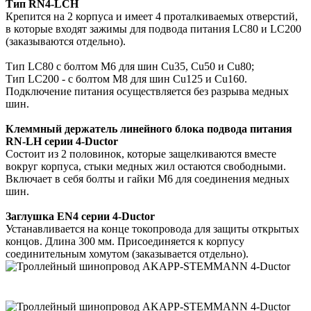
Тип RN4-LCH
Крепится на 2 корпуса и имеет 4 проталкиваемых
отверстий,
в которые входят зажимы для подвода
питания LC80 и LC200
(заказываются отдельно).
Тип LC80 с болтом М6 для шин Cu35, Cu50 и Cu80;
Тип LC200 - с болтом М8 для шин Cu125 и Cu160.
Подключение питания осуществляется без разрыва
медных
шин.
Клеммный держатель линейного блока подвода
питания
RN-LH
серии 4-Ductor
Состоит из 2 половинок, которые защелкиваются
вместе
вокруг корпуса, стыки медных жил остаются
свободными.
Включает в себя болты и гайки М6 для
соединения медных
шин.
Заглушка EN4
серии 4-Ductor
Устанавливается на конце токопровода для
защиты открытых
концов. Длина 300 мм.
Присоединяется к корпусу
соединительным
хомутом (заказывается отдельно).