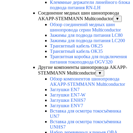
Клеммные держатели линейного блока
подвода питания RN-LH
Соединение медных шин шинопровода
AKAPP-STEMMANN Multiconductor
▼
Обзор соединений медных шин
шинопровода серии Multiconductor
Зажимы для подвода питания LC80
Зажимы для подвода питания LC200
Tранзитный кабель OK25
Tранзитный кабель OK35
Транзитная коробка для подключения
питания токоподвода OGV320
Другие компоненты шинопровода AKAPP-
STEMMANN Multiconductor
▼
Обзор компонентов шинопровода
AKAPP-STEMMANN Multiconductor
Заглушки EN7
Заглушки EN7-W
Заглушки ENHS7
Заглушки ENV7
Вставка для осмотра токосъёмника
UN7
Вставка для осмотра токосъёмника
UNHS7
Набор деревянных клиньев OBA