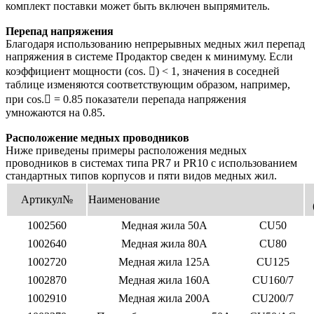
комплект поставки может быть включен выпрямитель.
Перепад напряжения
Благодаря использованию непрерывных медных жил перепад
напряжения в системе Продактор сведен к минимуму. Если
коэффициент мощности (cos. ) < 1, значения в соседней
таблице изменяются соответствующим образом, например,
при cos. = 0.85 показатели перепада напряжения
умножаются на 0.85.
Расположение медных проводников
Ниже приведены примеры расположения медных
проводников в системах типа PR7 и PR10 с использованием
стандартных типов корпусов и пяти видов медных жил.
Артикул№
Наименование
1002560
Медная жила 50A
CU50
1002640
Медная жила 80A
CU80
1002720
Медная жила 125A
CU125
1002870
Медная жила 160A
CU160/7
1002910
Медная жила 200A
CU200/7